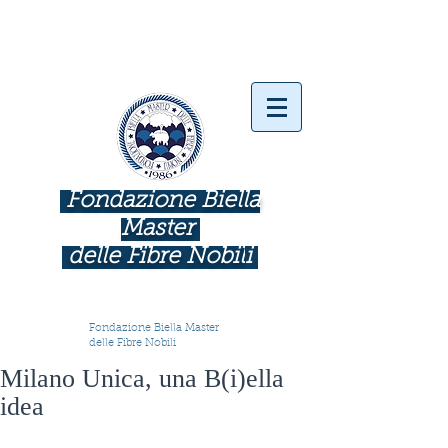
Fondazione Biella
Master
delle Fibre Nobil
i
INDUSTRIE COME BOTTEGHE D'ARTE
Fondazione Biella Master
delle Fibre Nobili
Milano Unica, una B(i)ella
idea