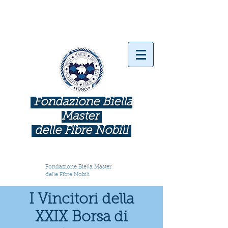
Fondazione Biella
Master
delle Fibre Nobil
i
INDUSTRIE COME BOTTEGHE D'ARTE
Fondazione Biella Master
delle Fibre Nobili
I Vincitori della
XXIX Borsa di