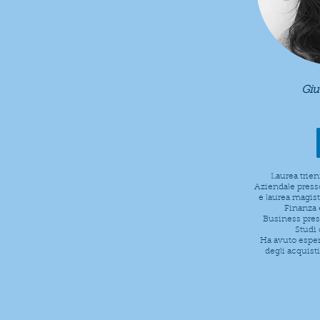
Giul
Laurea trie
Aziendale press
e laurea magis
Finanza 
Business press
Studi
Ha avuto esper
degli acquis