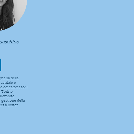
uaschino
neria della
ustriale e
ologica presso il
 Torino.
ll’ambito
 gestione della
êt à porter.