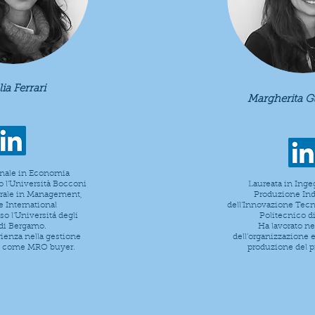
ia Ferrari
Margherita G
nnale in Economia
o l'Università Bocconi
Laureata in Ingeg
trale in Management,
Produzione Ind
e International
dell’Innovazione Tecn
o l'Universitá degli
Politecnico di
 di Bergamo.
Ha lavorato ne
ienza nella gestione
dell’organizzazione e
ti come MRO buyer.
produzione del pr