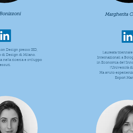
 Bonizzoni
Margherita C
ion Design presso IED,
Laureata triennale
o di Design di Milano.
Internazionali a Bolo
 nella ricerca e sviluppo
in Economia dell'Inn
tessuti.
l'Università d
Ha avuto esperienz
Export Ma