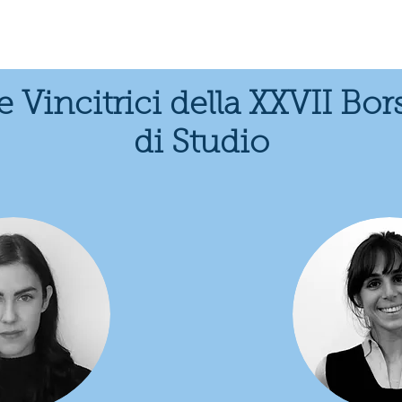
eam
Gallery
Biography
Directorat
e Vincitrici della XXVII Bor
di Studio