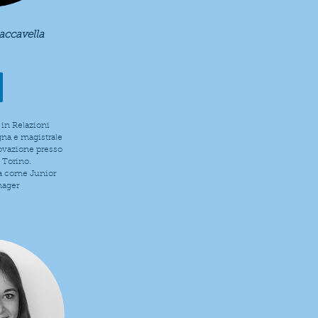
accavella
 in Relazioni
gna e magistrale
ovazione presso
i Torino.
a come Junior
nager