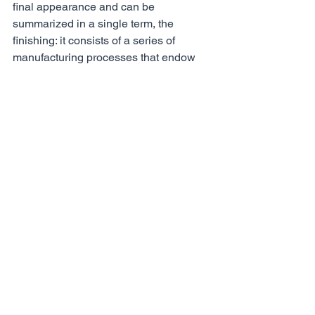
final appearance and can be 
summarized in a single term, the 
finishing: it consists of a series of 
manufacturing processes that endow 
the fabric with specific characteristics, 
sometimes lost during the previous 
stages.
The finishing operations are highly 
variable and are divided into wet 
finishing and dry finishing. The first, 
preparatory to the second, involves: 
washing, through which the 
accumulated impurities are eliminated 
and is obtained a first relaxation of 
internal tensions; the carbonization, 
which eliminates the vegetal 
substances stuck in the weaving of the 
threads; fulling, which makes the fabric 
more compact and gives it a felt-like 