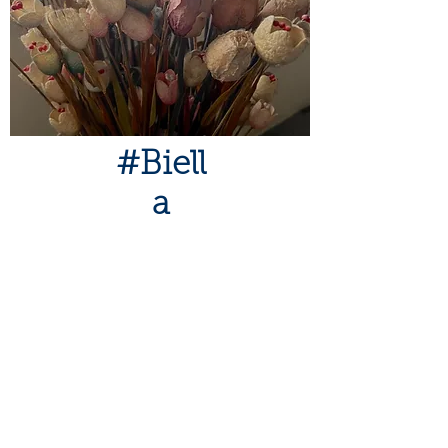
#Biell
a