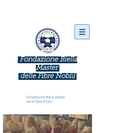
Fondazione Biella
Master
delle Fibre Nobil
i
INDUSTRIE COME BOTTEGHE D'ARTE
Fondazione Biella Master
delle Fibre Nobili