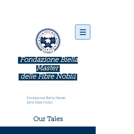
Fondazione Biella
Master
delle Fibre Nobil
i
INDUSTRIE COME BOTTEGHE D'ARTE
Fondazione Biella Master
delle Fibre Nobili
Our Tales