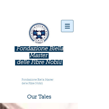
Fondazione Biella
Master
delle Fibre Nobil
i
INDUSTRIE COME BOTTEGHE D'ARTE
Fondazione Biella Master
delle Fibre Nobili
Our Tales