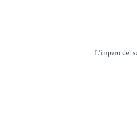
Home
Post
T
L'impero del 