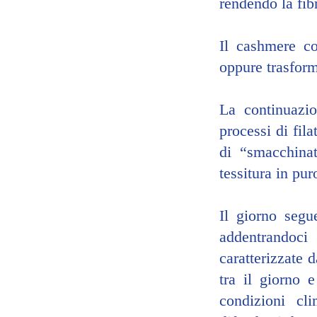
rendendo la fib
Il cashmere co
oppure trasforma
La continuazio
processi di fila
di “smacchinat
tessitura in pu
Il giorno segu
addentrandoci
caratterizzate d
tra il giorno e
condizioni cli