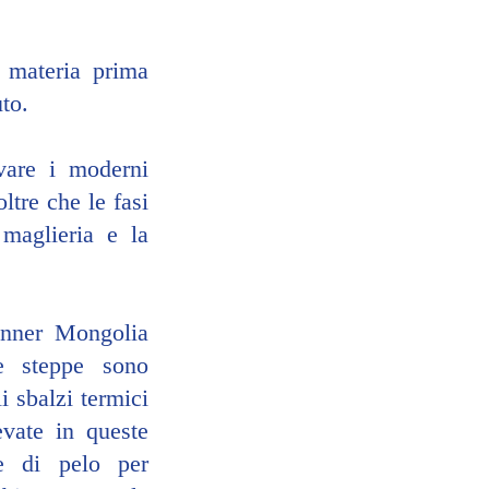
materia prima 
uto.
are i moderni 
ltre che le fasi 
maglieria e la 
Inner Mongolia 
e steppe sono 
i sbalzi termici 
vate in queste 
he di pelo per 