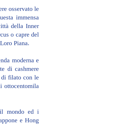
re osservato le 
questa immensa 
ttà della Inner 
cus o capre del 
 Loro Piana.
enda moderna e 
te di cashmere 
di filato con le 
i ottocentomila 
il mondo ed i 
Giappone e Hong 