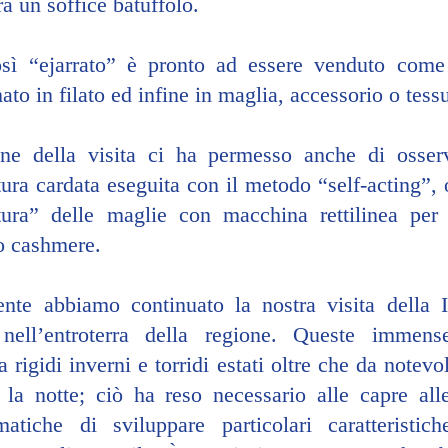
ra un soffice batuffolo.
sì “ejarrato” è pronto ad essere venduto come 
to in filato ed infine in maglia, accessorio o tess
ne della visita ci ha permesso anche di osserv
tura cardata eseguita con il metodo “self-acting”, o
ura” delle maglie con macchina rettilinea per 
ro cashmere.
ente abbiamo continuato la nostra visita della 
 nell’entroterra della regione. Queste immens
a rigidi inverni e torridi estati oltre che da notevol
 la notte; ciò ha reso necessario alle capre alle
matiche di sviluppare particolari caratteristic