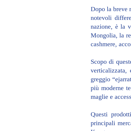
Dopo la breve m
notevoli diffe
nazione, è la v
Mongolia, la re
cashmere, accom
Scopo di questo
verticalizzata,
greggio “ejarrat
più moderne tec
maglie e access
Questi prodott
principali merc