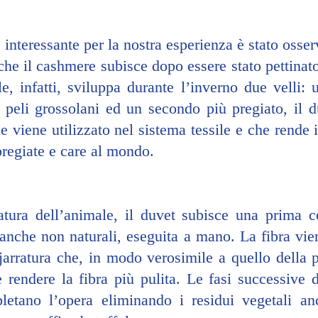
interessante per la nostra esperienza è stato osserv
che il cashmere subisce dopo essere stato pettinato 
e, infatti, sviluppa durante l’inverno due velli: u
e peli grossolani ed un secondo più pregiato, il d
e viene utilizzato nel sistema tessile e che rende 
 pregiate e care al mondo.
tura dell’animale, il duvet subisce una prima cer
 anche non naturali, eseguita a mano. La fibra vi
ejarratura che, in modo verosimile a quello della pe
e rendere la fibra più pulita. Le fasi successive d
letano l’opera eliminando i residui vegetali anc