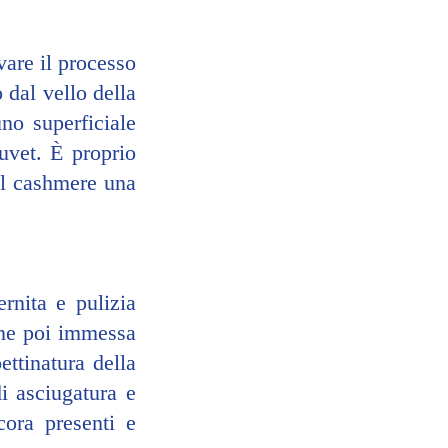
are il processo 
dal vello della 
no superficiale 
uvet. È proprio 
il cashmere una 
nita e pulizia 
ene poi immessa 
ttinatura della 
i asciugatura e 
ora presenti e 