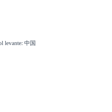
eam
Gallery
Biography
Directorat
sol levante: 中国