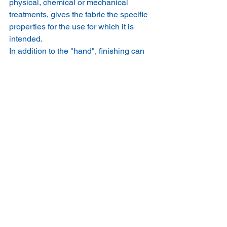
physical, chemical or mechanical 
treatments, gives the fabric the specific 
properties for the use for which it is 
intended.
In addition to the "hand", finishing can 
improve the structural quality of the 
fabric, improving its dimensional 
stability in order to ensure optimal 
behavior for tailoring.
The finishing process can be divided 
into different phases, each of these is 
crucial in order to guarantee a quality 
product.
The preparation phase includes all 
those operations which, depending on 
the nature of the fiber, prepares the 
fabric for subsequent finishing, dyeing 
or printing processes.