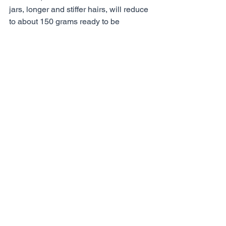
jars, longer and stiffer hairs, will reduce 
to about 150 grams ready to be 
transformed into a garment of 
unparalleled value.
The bales containing the most precious 
cashmere arrive in Italy and after 
rigorous checks are opened and mixed. 
In the form of a staple the fibers pass to 
the woolen and to the subsequent 
processing of preparation to the 
spinning where they become soft rove 
which are then further stretched and 
twisted. The yarn thus obtained can be 
used for the manufacture of soft and 
warm knitwear or for the creation of the 