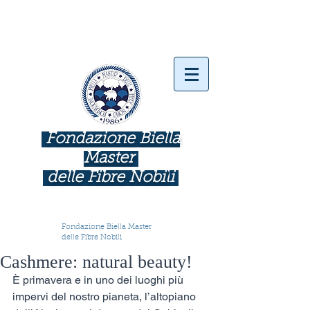
Fondazione Biella
Master
delle Fibre Nobil
i
INDUSTRIE COME BOTTEGHE D'ARTE
Fondazione Biella Master
delle Fibre Nobili
Cashmere: natural beauty!
È primavera e in uno dei luoghi più 
impervi del nostro pianeta, l’altopiano 