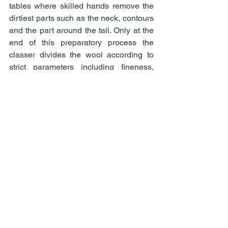
tables where skilled hands remove the 
dirtiest parts such as the neck, contours 
and the part around the tail. Only at the 
end of this preparatory process the 
classer divides the wool according to 
strict parameters including fineness, 
length, tenacity and color.
The training of a classer requires much 
study and practice; indeed, his role is of 
paramount importance in order to create 
bales of greasy wool having the same 
characteristics. 
At the end of our stay we had the 
opportunity to visit the offices of New 
Zeland Merinos (NZM), a company 
whose purpose is to promote local wool 
and foster relationships between 
breeders and brands.
NZM is also very active in developing 