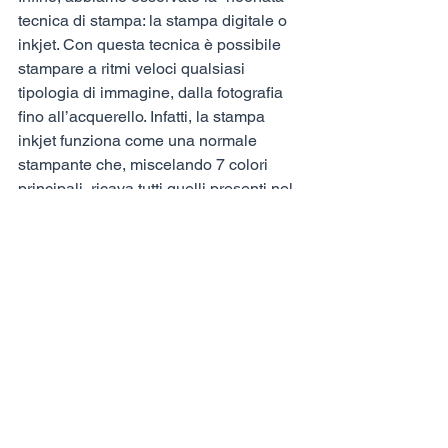
tecnica di stampa: la stampa digitale o 
inkjet. Con questa tecnica è possibile 
stampare a ritmi veloci qualsiasi 
tipologia di immagine, dalla fotografia 
fino all’acquerello. Infatti, la stampa 
inkjet funziona come una normale 
stampante che, miscelando 7 colori 
principali, ricava tutti quelli presenti nel 
disegno. In questo caso non possono 
essere utilizzati i pigmenti. 
La stampa è l’ennesimo affascinante 
processo di questa filiera in cui, grazie 
alla collaborazione e alle conoscenze 
di illustratori, incisori, stampatori e 
tecnici dei macchinari si possono dar 
vita a splendide decorazioni per i 
tessuti che ci fanno innamorare e ci 
trasportano in altri mondi non appena 