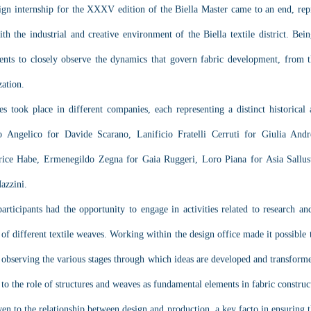
esign internship for the XXXV edition of the Biella Master came to an end, re
h the industrial and creative environment of the Biella textile district. Bein
nts to closely observe the dynamics that govern fabric development, from the
zation.
s took place in different companies, each representing a distinct historical a
io Angelico for Davide Scarano, Lanificio Fratelli Cerruti for Giulia Andre
rice Habe, Ermenegildo Zegna for Gaia Ruggeri, Loro Piana for Asia Sallustr
azzini.
articipants had the opportunity to engage in activities related to research an
s of different textile weaves. Working within the design office made it possible
 observing the various stages through which ideas are developed and transformed
n to the role of structures and weaves as fundamental elements in fabric construc
en to the relationship between design and production, a key facto in ensuring the