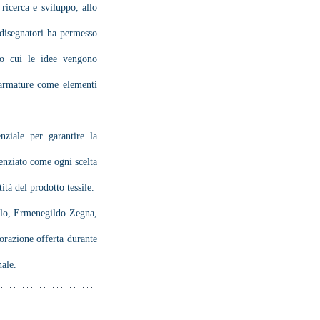
ricerca e sviluppo, allo 
o disegnatori ha permesso 
so cui le idee vengono 
e armature come elementi 
ziale per garantire la 
denziato come ogni scelta 
ità del prodotto tessile.
llo, Ermenegildo Zegna, 
orazione offerta durante 
nale.