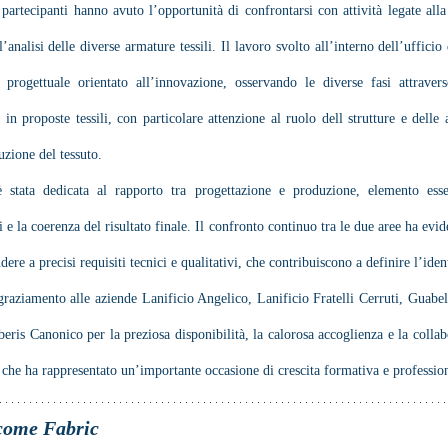
 partecipanti hanno avuto l’opportunità di confrontarsi con attività legate alla 
l’analisi delle diverse armature tessili. Il lavoro svolto all’interno dell’uffici
 progettuale orientato all’innovazione, osservando le diverse fasi attraver
 in proposte tessili, con particolare attenzione al ruolo dell strutture e dell
uzione del tessuto.
è stata dedicata al rapporto tra progettazione e produzione, elemento essen
ti e la coerenza del risultato finale. Il confronto continuo tra le due aree ha evi
ere a precisi requisiti tecnici e qualitativi, che contribuiscono a definire l’ident
graziamento alle aziende Lanificio Angelico, Lanificio Fratelli Cerruti, Guabe
eris Canonico per la preziosa disponibilità, la calorosa accoglienza e la collab
e, che ha rappresentato un’importante occasione di crescita formativa e professio
come Fabric