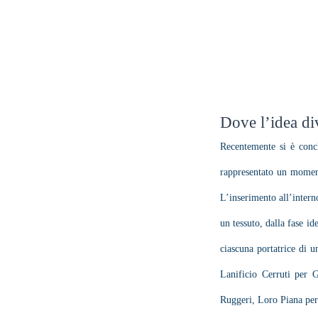
Home
Post
T
Dove l’idea di
Recentemente si è concl
rappresentato un momento
L’inserimento all’intern
un tessuto, dalla fase id
ciascuna portatrice di u
Lanificio Cerruti per 
Ruggeri, Loro Piana per 