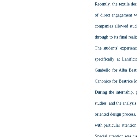
Recently, the textile d
of direct engagement wit
companies allowed stude
through to its final reali
The students’ experience
specifically at Lanific
Guabello for Alba Beat
Canonico for Beatrice M
During the internship, p
studies, and the analysi
oriented design process,
with particular attentio
Special attention was giv