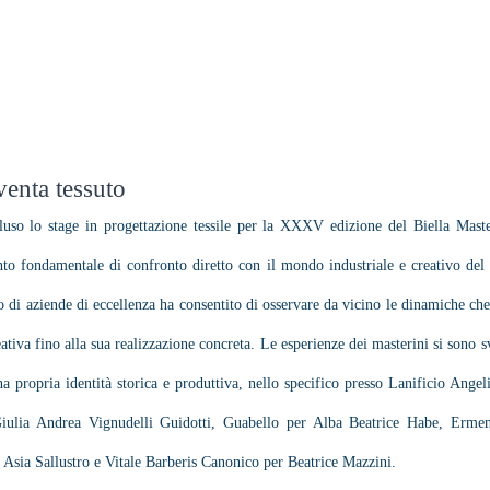
eam
Gallery
Biography
Directorat
venta tessuto
uso lo stage in progettazione tessile per la XXXV edizione del Biella Master
 fondamentale di confronto diretto con il mondo industriale e creativo del dist
o di aziende di eccellenza ha consentito di osservare da vicino le dinamiche che
eativa fino alla sua realizzazione concreta. Le esperienze dei masterini si sono svo
na propria identità storica e produttiva, nello specifico presso Lanificio Ange
Giulia Andrea Vignudelli Guidotti, Guabello per Alba Beatrice Habe, Erme
Asia Sallustro e Vitale Barberis Canonico per Beatrice Mazzini.