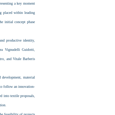
presenting a key moment 
g placed within leading 
 initial concept phase 
nd productive identity, 
a Vignudelli Guidotti, 
o, and Vitale Barberis 
d development, material 
 to follow an innovation-
 into textile proposals, 
tion.
 feasibility of projects 