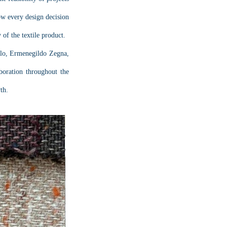
ow every design decision 
 of the textile product.
llo, Ermenegildo Zegna, 
oration throughout the 
th.