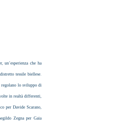
e
Press
Contact
, un’esperienza che ha 
retto tessile biellese. 
 regolano lo sviluppo di 
lte in realtà differenti, 
lico per Davide Scarano, 
negildo Zegna per Gaia 