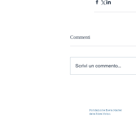
Commenti
Scrivi un commento...
Fondazione Biella Master
delle Fibre Nobili