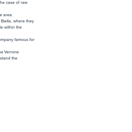
the case of raw 
he area:
e within the 
stand the 