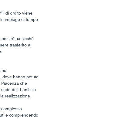
li di ordito viene 
ole impiego di tempo. 
 pezze”, cosicché 
ere trasferito al 
. 
orio:
la, dove hanno potuto 
po Piacenza che 
 sede del  Lanificio 
la realizzazione 
l complesso 
ssuti e comprendendo 