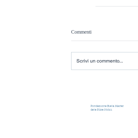
Commenti
Scrivi un commento...
Fondazione Biella Master
delle Fibre Nobili