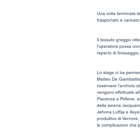
Una volta terminate le 
trasportato e caricato
Il tessuto greggio ot
l’operatore possa cont
reparto di finissaggio, 
Lo stage ci ha permess
Matteo De Giambattista
osservare l’archivio s
vengono effettuate all
Piacenza a Pollone, az
della laneria Jacquard
Jehona Lutfija e Asya
produttivo di Verrone
le complicazioni che p