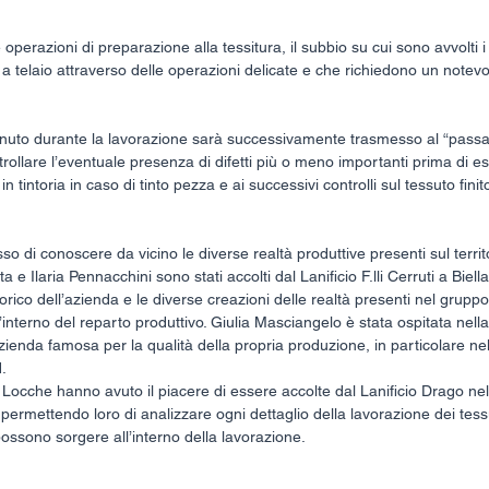
operazioni di preparazione alla tessitura, il subbio su cui sono avvolti i fi
 a telaio attraverso delle operazioni delicate e che richiedono un notev
tenuto durante la lavorazione sarà successivamente trasmesso al “passa
rollare l’eventuale presenza di difetti più o meno importanti prima di ess
in tintoria in caso di tinto pezza e ai successivi controlli sul tessuto finito
o di conoscere da vicino le diverse realtà produttive presenti sul territ
 e Ilaria Pennacchini sono stati accolti dal Lanificio F.lli Cerruti a Biel
torico dell’azienda e le diverse creazioni delle realtà presenti nel grup
’interno del reparto produttivo. Giulia Masciangelo è stata ospitata nella
ienda famosa per la qualità della propria produzione, in particolare nel
. 
 Locche hanno avuto il piacere di essere accolte dal Lanificio Drago ne
, permettendo loro di analizzare ogni dettaglio della lavorazione dei te
ossono sorgere all’interno della lavorazione.