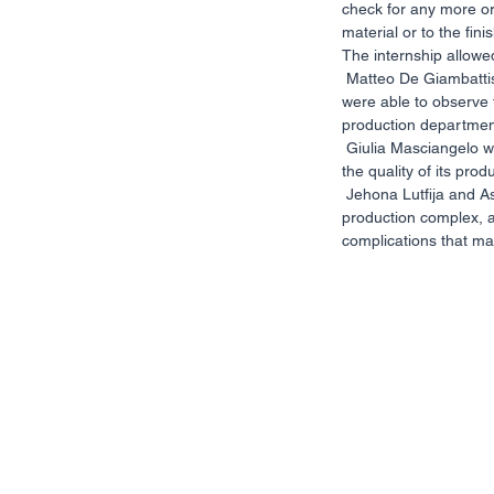
check for any more or 
material or to the fin
The internship allowed
 Matteo De Giambattista and Ilaria Pennacchini were welcomed by the Lanificio F.lli Cerruti in Biella, where they 
were able to observe 
production departmen
 Giulia Masciangelo was hosted at the headquarters of the Lanificio Piacenza in Pollone, a company famous for 
the quality of its prod
 Jehona Lutfija and Asya Locche had the pleasure of being welcomed by Lanificio Drago in the Verrone 
production complex, a
complications that ma