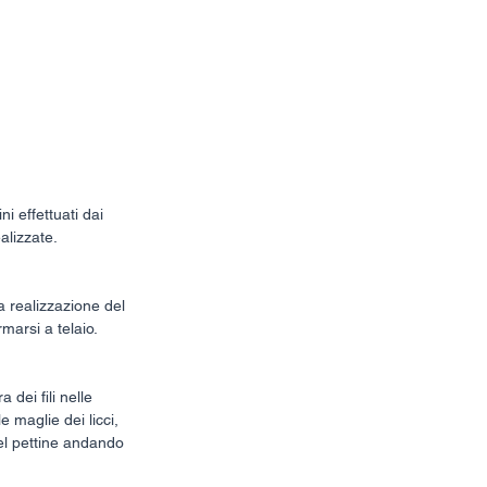
e
Press
Contact
i effettuati dai 
alizzate. 
la realizzazione del 
arsi a telaio. 
 dei fili nelle 
e maglie dei licci, 
del pettine andando 