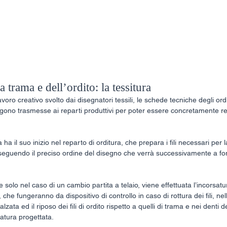
eam
Gallery
Biography
Directorat
a trama e dell’ordito: la tessitura
oro creativo svolto dai disegnatori tessili, le schede tecniche degli ordin
vengono trasmesse ai reparti produttivi per poter essere concretamente re
a ha il suo inizio nel reparto di orditura, che prepara i fili necessari per 
seguendo il preciso ordine del disegno che verrà successivamente a form
 e solo nel caso di un cambio partita a telaio, viene effettuata l’incorsatura
 che fungeranno da dispositivo di controllo in caso di rottura dei fili, nell
zata ed il riposo dei fili di ordito rispetto a quelli di trama e nei denti 
matura progettata.