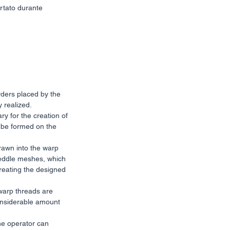
rtato durante 
rders placed by the 
 realized.
 for the creation of 
y be formed on the 
rawn into the warp 
 heddle meshes, which 
creating the designed 
warp threads are 
onsiderable amount 
he operator can 