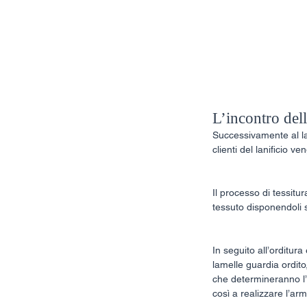
Home
Post
T
L’incontro dell
Successivamente al lav
clienti del lanificio 
Il processo di tessitur
tessuto disponendoli 
In seguito all’orditura
lamelle guardia ordito,
che determineranno l’al
così a realizzare l’ar