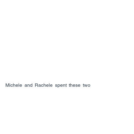
Michele and Rachele spent these two 
weeks at the Gaglianico establishment 
of Finissaggio e Tintoria Ferraris, during 
which they were able to immerse 
themselves in the daily life of a large 
third-party company, experiencing first-
hand the fast pace and typical efficiency 