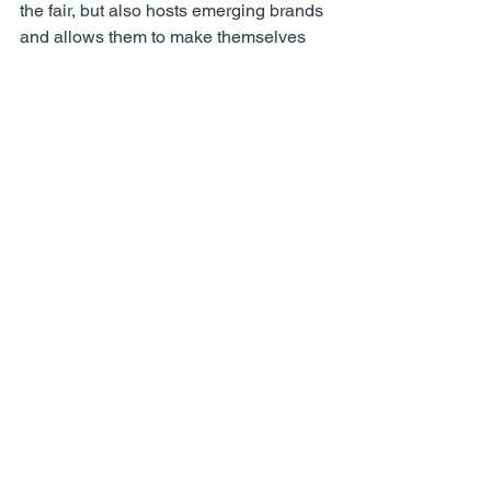
the fair, but also hosts emerging brands 
and allows them to make themselves 
known to the world of the fashion 
industry.
The welcome in the stands of some 
brands was fundamental for our trainig, 
the hosts made us experience first-
hand what representing a brand as 
exhibitors in such important events 
means. Many brands use Pitti 
exhibition, which attract international 
professionals from all over the world, to 
organize meetings to exclusively 
present their new collections and their 
proposals.
We therefore want to thank all the 
people who made this experience 