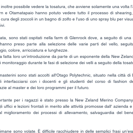
o inoltre possibile vedere la tosatura, che avviene solamente una volta l
n e Otamatapaio hanno potuto vedere tutto il processo di shearing, s
la cura degli zoccoli in un bagno di zolfo e l'uso di uno spray blu per visua
vi.
ta, sono stati ospitati nella farm di Glenrock dove, a seguito di una
hanno preso parte alla selezione delle varie parti del vello, seguit
io, colore, arricciatura e lunghezze.
a fatta loro un’introduzione da parte di un esponente della New Zelan
i monitoraggio durante le fasi di selezione dei velli a seguito della tosat
masterini sono stati accolti all'Otago Polytechnic, situato nella città 
di interfacciarsi con i docenti e gli studenti del corso di fashion d
zie al master e dei loro programmi per il futuro.
portante per i ragazzi è stato presso la New Zeland Merino Company 
i uffici e lezioni frontali in merito alle attività promosse dall' azienda e a
 miglioramento dei processi di allevamento, salvaguardia del benes
mane sono volate. È difficile racchiudere in delle semplici frasi un’es