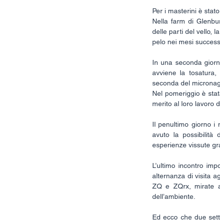
Per i masterini è stat
Nella farm di Glenbur
delle parti del vello, 
pelo nei mesi successi
In una seconda giorna
avviene la tosatura, 
seconda del micronagg
Nel pomeriggio è stat
merito al loro lavoro d
Il penultimo giorno i 
avuto la possibilità 
esperienze vissute gra
L’ultimo incontro im
alternanza di visita agl
ZQ e ZQrx, mirate al
dell’ambiente.
Ed ecco che due setti