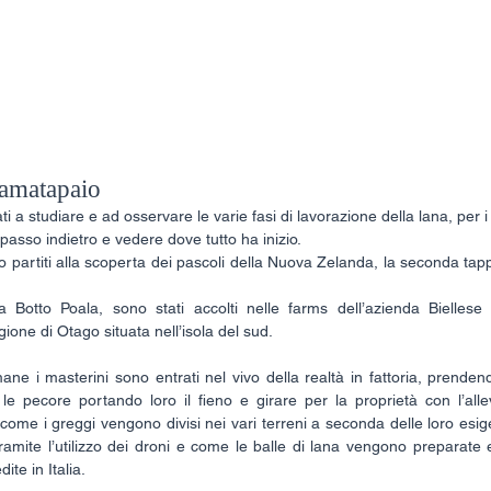
eam
Gallery
Biography
Directorat
tamatapaio
i a studiare e ad osservare le varie fasi di lavorazione della lana, per i
passo indietro e vedere dove tutto ha inizio.
partiti alla scoperta dei pascoli della Nuova Zelanda, la seconda tappa 
lia Botto Poala, sono stati accolti nelle farms dell’azienda Bielles
ione di Otago situata nell’isola del sud.
ne i masterini sono entrati nel vivo della realtà in fattoria, prendendo
le pecore portando loro il fieno e girare per la proprietà con l’alle
ome i greggi vengono divisi nei vari terreni a seconda delle loro esi
ramite l’utilizzo dei droni e come le balle di lana vengono preparate 
te in Italia.