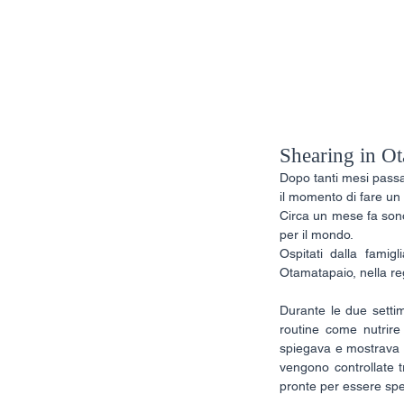
Home
Post
T
Shearing in O
Dopo tanti mesi passat
il momento di fare un 
Circa un mese fa sono 
per il mondo.
Ospitati dalla famig
Otamatapaio, nella reg
Durante le due settima
routine come nutrire 
spiegava e mostrava c
vengono controllate t
pronte per essere spedi