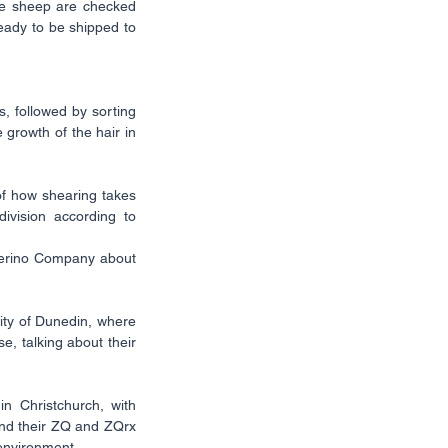
he sheep are checked 
ady to be shipped to 
 followed by sorting 
 growth of the hair in 
f how shearing takes 
ivision according to 
Merino Company about 
ity of Dunedin, where 
, talking about their 
 Christchurch, with 
and their ZQ and ZQrx 
 environment.