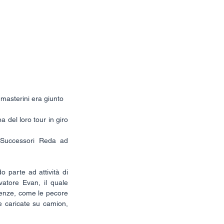
e
Press
Contact
 masterini era giunto 
del loro tour in giro 
e Successori Reda ad 
 parte ad attività di 
vatore Evan, il quale 
genze, come le pecore 
e caricate su camion, 