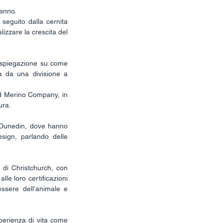
’anno.
eguito dalla cernita 
lizzare la crescita del 
 spiegazione su come 
a da una divisione a 
d Merino Company, in 
ura.
di Dunedin, dove hanno 
esign, parlando delle 
di Christchurch, con 
lle loro certificazioni 
sere dell’animale e 
perienza di vita come 