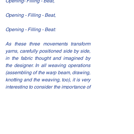
Opening- Filling - Beat,
Opening - Filling - Beat,
Opening - Filling - Beat:
As these three movements transform 
yarns, carefully positioned side by side, 
in the fabric thought and imagined by 
the designer. In all weaving operations 
(assembling of the warp beam, drawing, 
knotting and the weaving, too), it is very 
interesting to consider the importance of 
human's work: the person's work, his 
sensibility and his manual skills, are 
central in weaving process, just like 
automated and modern textile mills. 
Thanks to 
Guabello
, 
Lanificio F.lli 
Cerutti
, 
Fratelli Piacenza S.p.A
. and 