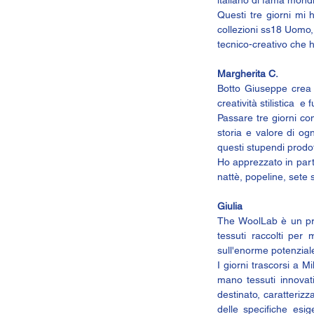
Questi tre giorni mi 
collezioni ss18 Uomo,
tecnico-creativo che ha
Margherita C.
Botto Giuseppe
 crea
creatività stilistica  e
Passare tre giorni co
storia e valore di og
questi stupendi prodot
Ho apprezzato in parti
nattè, popeline, sete 
Giulia
The WoolLab è un pro
tessuti raccolti per 
sull'enorme potenziale 
I giorni trascorsi a
mano tessuti innovativ
destinato, caratterizz
delle specifiche esig