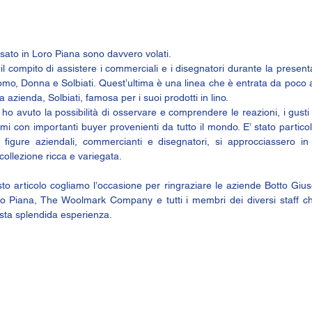
.
sato in 
Loro Piana
 sono davvero volati.
l compito di assistere i commerciali e i disegnatori durante la presenta
o, Donna e Solbiati. Quest’ultima è una linea che è entrata da poco a
 azienda, Solbiati, famosa per i suoi prodotti in lino.
d ho avuto la possibilità di osservare e comprendere le reazioni, i gusti e
mi con importanti buyer provenienti da tutto il mondo. E’ stato partico
igure aziendali, commercianti e disegnatori, si approcciassero in 
ollezione ricca e variegata.
to articolo cogliamo l’occasione per ringraziare le aziende Botto Giusep
oro Piana, The Woolmark Company e tutti i membri dei diversi staff ch
ta splendida esperienza.