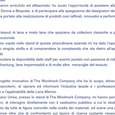
hanno arricchito ed affascinato: ho avuto l’opportunità di assistere all
 Donna e Bespoke, e di partecipare alla spiegazione dei disegnatori d
 portato alla realizzazione di prodotti così raffinati, innovativi e perfor
 tessuti di lana e misto lana che spaziano da collezioni classiche a 
 funzionale.
me ospite nello stand di questa straordinaria azienda mi ha dato l’opp
ni singola stoffa e di comprendere la complessità che sta dietro all’ap
ti.
colare la disponibilità dello staff per avermi parlato con passione di nidi
shantung, lane impermeabili e di molte altre  meraviglie del tessuto.
getto innovativo di 
The Woolmark Company
 che ha lo scopo, attrave
macrotemi, di ispirare ed informare l'industria tessile e i profession
e l'applicabilità della Lana Merino.  
 Milano Unica, presso lo stand di The Woolmark Company, mi hanno per
i, di interagire direttamente con il vastissimo pubblico a cui lo studio
ato da tutte le figure coinvolte nella scelta dei materiali, ed avere un
enze oltre che di confrontarmi sul lavoro di ricerca costante necessa