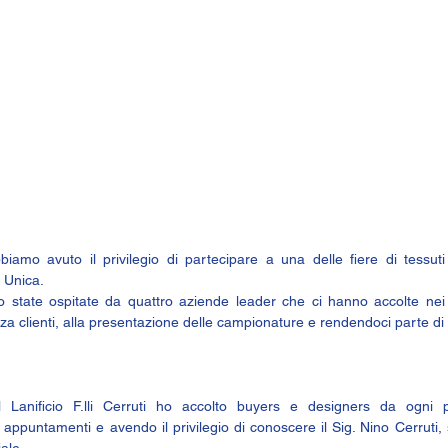
amo avuto il privilegio di partecipare a una delle fiere di tessuti 
 Unica. 
 state ospitate da quattro aziende leader che ci hanno accolte nei 
nza clienti, alla presentazione delle campionature e rendendoci parte di
l 
Lanificio F.lli Cerruti 
ho accolto buyers e designers da ogni p
 appuntamenti e avendo il privilegio di conoscere il Sig. Nino Cerruti, s
ale.