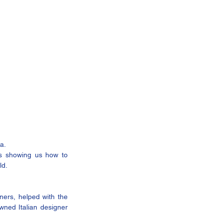
ca
.
s showing us how to 
ld.
ers, helped with the 
ned Italian designer 