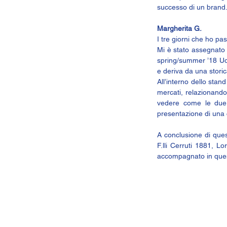
successo di un brand
Margherita G.
I tre giorni che ho pas
Mi è stato assegnato i
spring/summer ’18 Uom
e deriva da una storica
All’interno dello stan
mercati, relazionando
vedere come le due f
presentazione di una c
A conclusione di ques
F.lli Cerruti 1881, L
accompagnato in ques