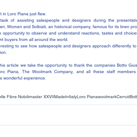
 in 
Loro Piana
 just flew.
ask of assisting salespeople and designers during the presentation
, Women and Solbiati, an historical company, famous for its linen pro
e opportunity to observe and understand reactions, tastes and choices
t buyers from all around the world.     
nteresting to see how salespeople and designers approach differently to 
ion.
this article we take the opportunity to thank the companies Botto Giuse
, Loro Piana, The Woolmark Company, and all these staff member
s wonderful experience.
lle Fibre Nobili
master XXVII
MadeInItaly
Loro Piana
woolmark
Cerruti
Bot