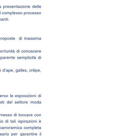
a presentazione delle 
el complesso processo 
manti.
proposte  di massima 
ortunità di conoscere 
parente semplicità di 
 d’ape, galles, crêpe, 
rso le esposizioni di 
isti del settore moda 
messo di toccare con 
 di tali ispirazioni è 
a panoramica completa 
rio per garantire il 