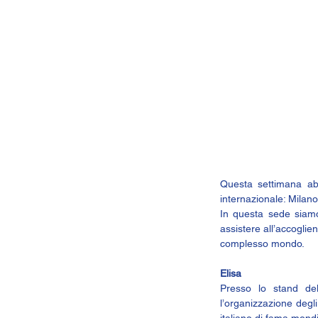
Questa settimana abbi
internazionale: 
Milano
In questa sede siamo
assistere all’accoglie
complesso mondo.
Elisa
Presso lo stand de
l’organizzazione degli
italiano di fama mondi