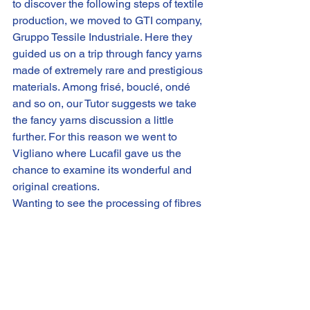
to discover the following steps of textile 
production, we moved to 
GTI
 company, 
Gruppo Tessile Industriale
. Here they 
guided us on a trip through fancy yarns 
made of extremely rare and prestigious 
materials. Among frisé, bouclé, ondé 
and so on, our Tutor suggests we take 
the fancy yarns discussion a little 
further. For this reason we went to 
Vigliano where Lucafil gave us the 
chance to examine its wonderful and 
original creations.
Wanting to see the processing of fibres 
that differ from wool, we moved to 
Chiavazza and to Bergamo to see how 
silk and linen are worked. Thanks to 
how silkworm are processed to create 
special yarns from it, 
Buratti
 company 
stands out from each single biellese 