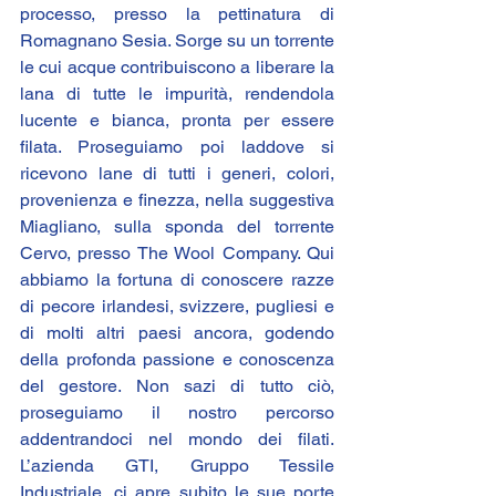
processo, presso la pettinatura di 
Romagnano Sesia. Sorge su un torrente 
le cui acque contribuiscono a liberare la 
lana di tutte le impurità, rendendola 
lucente e bianca, pronta per essere 
filata. Proseguiamo poi laddove si 
ricevono lane di tutti i generi, colori, 
provenienza e finezza, nella suggestiva 
Miagliano, sulla sponda del torrente 
Cervo, presso 
The Wool Company
. Qui 
abbiamo la fortuna di conoscere razze 
di pecore irlandesi, svizzere, pugliesi e 
di molti altri paesi ancora, godendo 
della profonda passione e conoscenza 
del gestore. Non sazi di tutto ciò, 
proseguiamo il nostro percorso 
addentrandoci nel mondo dei filati. 
L’azienda 
GTI
, 
Gruppo Tessile 
Industriale
, ci apre subito le sue porte 