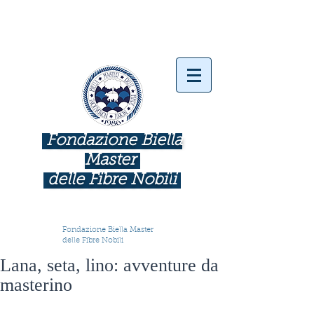
Fondazione Biella
Master
delle Fibre Nobil
i
INDUSTRIE COME BOTTEGHE D'ARTE
Fondazione Biella Master
delle Fibre Nobili
Lana, seta, lino: avventure da
masterino