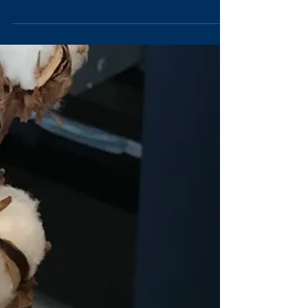
Scroll down for English version Oltre che l’abilità del
disegnatore nel proporlo nelle sue forme, alla
capacità del telaio nel tesserlo...