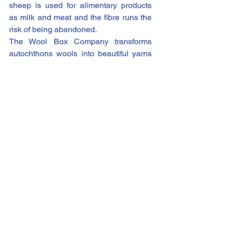
sheep is used for alimentary products 
as milk and meat and the fibre runs the 
risk of being abandoned. 
The Wool Box Company transforms 
autochthons wools into beautiful yarns 
for handmade manufacturing, allowing 
local producers to exploit their animals’ 
fibres (today improperly dispose of as 
waste) and giving impulse to the 
creation of sustainable microeconomic 
systems within rural contests. 
The project also promotes training on 
the use of wool to spreads the culture of 
raw fibers and create an 
acknowledgeable consumer base, that 
Nigel calls "consum-actors", able to 
appreciate this wonderful ancient 
product, both natural and 
environmentally friendly. 